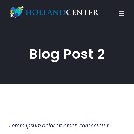
Skip
to
content
Blog Post 2
What’s to come next?
Lorem ipsum dolor sit amet, consectetur