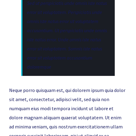
Sed ut perspiciatis unde omnis iste natus
error sit voluptatem. Perspiciatis unde
omnis iste natus error sit voluptatem
accusantium. Ut perspiciatis unde omnis
iste natus error. Unde omnis iste natus
error sit voluptatem. Somnis iste natus
error sit voluptatem accusantium
doloremque
Neque porro quisquam est, qui dolorem ipsum quia dolor
sit amet, consectetur, adipisci velit, sed quia non
numquam eius modi tempora incidunt ut labore et
dolore magnam aliquam quaerat voluptatem. Ut enim
ad minima veniam, quis nostrum exercitationem ullam
corporis suscipit laboriosam, nisi ut aliquid ex ea